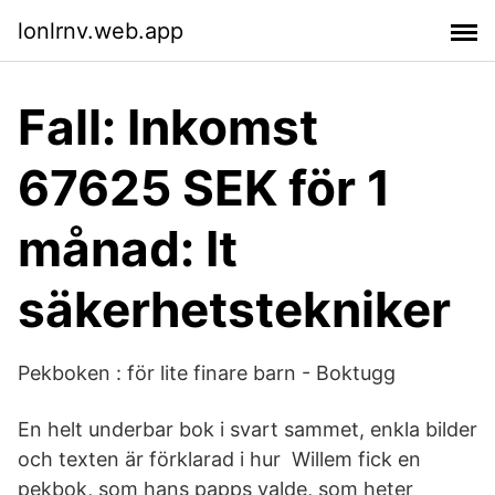
lonlrnv.web.app
Fall: Inkomst
67625 SEK för 1
månad: It
säkerhetstekniker
Pekboken : för lite finare barn - Boktugg
En helt underbar bok i svart sammet, enkla bilder
och texten är förklarad i hur Willem fick en
pekbok, som hans papps valde, som heter