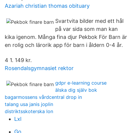
Azariah christian thomas obituary
Svartvita bilder med ett hål
på var sida som man kan
kika igenom. Många fina djur ‎Pekbok För Barn är
en rolig och lärorik app för barn i åldern 0-4 år.
4 1. 149 kr.
Rosendalsgymnasiet rektor
gdpr e-learning course
älska dig själv bok
bagarmossens vårdcentral drop in
talang usa janis joplin
distriktsskoterska lon
Lxl
Go