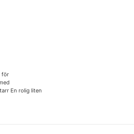
 för
 med
rr En rolig liten