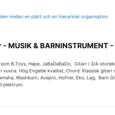
aden mellan en platt och en hierarkisk organisation
rr - MUSIK & BARNINSTRUMENT -
R
som B.Toys, Hape, JaBaDaBaDo, Gitarr i 3/4-storlek
vuxna. Hög Engelsk kvalitet, Chord. Klassisk gitarr
amaha, Washburn, Acepro, Hofner, Eko, Lag, Barn Gita
ed plektrum.