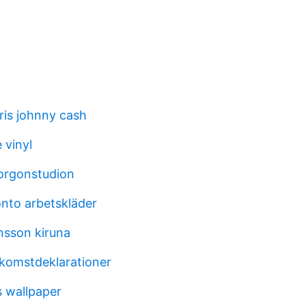
is johnny cash
 vinyl
orgonstudion
nto arbetskläder
nsson kiruna
nkomstdeklarationer
 wallpaper