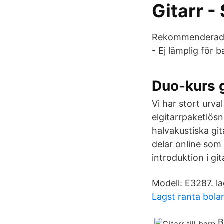
Gitarr 
Rekommenderad åld
- Ej lämplig för 
Duo-kurs g
Vi har stort urva
elgitarrpaketlösn
halvakustiska git
delar online som
introduktion i gi
Modell: E3287. lag
Lagst ranta bola
B