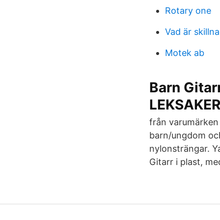
Rotary one
Vad är skilln
Motek ab
Barn Gita
LEKSAKE
från varumärken 
barn/ungdom och 
nylonsträngar. Y
Gitarr i plast, m