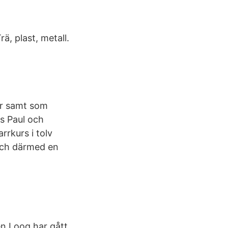
ä, plast, metall.
arr samt som
es Paul och
rrkurs i tolv
 och därmed en
en Loog har gått