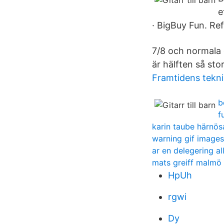
e
· BigBuy Fun. Ref
7/8 och normala g
är hälften så sto
Framtidens tekni
b
f
karin taube härnö
warning gif images
ar en delegering al
mats greiff malmö
HpUh
rgwi
Dy