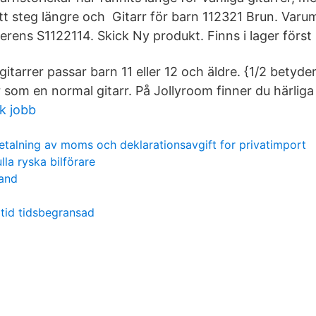
tt steg längre och Gitarr för barn 112321 Brun. Var
erens S1122114. Skick Ny produkt. Finns i lager först
itarrer passar barn 11 eller 12 och äldre. {1/2 betyder
r som en normal gitarr. På Jollyroom finner du härliga g
k jobb
etalning av moms och deklarationsavgift for privatimport
ulla ryska bilförare
sand
ltid tidsbegransad