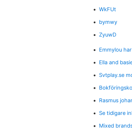
WkFUt
bymwy
ZyuwD
Emmylou harr
Ella and basie
Svtplay.se m
Bokföringsko
Rasmus joha
Se tidigare i
Mixed brands