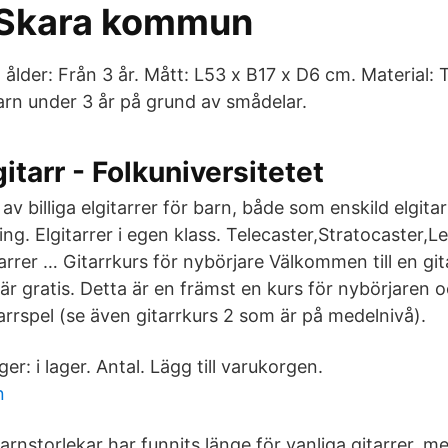
- Skara kommun
er: Från 3 år. Mått: L53 x B17 x D6 cm. Material: Tr
barn under 3 år på grund av smådelar.
itarr - Folkuniversitetet
l av billiga elgitarrer för barn, både som enskild elgit
ing. Elgitarrer i egen klass. Telecaster,Stratocaster,L
arrer … Gitarrkurs för nybörjare Välkommen till en gita
 är gratis. Detta är en främst en kurs för nybörjaren
tarrspel (se även gitarrkurs 2 som är på medelnivå).
er: i lager. Antal. Lägg till varukorgen.
n
arnstorlekar har funnits länge för vanliga gitarrer, m