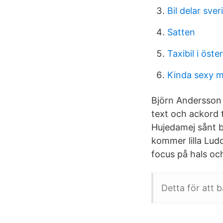
Bil delar sver
Satten
Taxibil i öst
Kinda sexy ma
Björn Andersson v
text och ackord t
Hujedamej sånt b
kommer lilla Lud
focus på hals och
Detta för att b