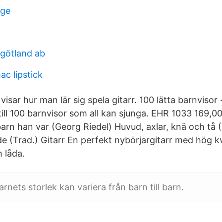
ige
ergötland ab
c lipstick
isar hur man lär sig spela gitarr. 100 lätta barnvisor -
ill 100 barnvisor som all kan sjunga. EHR 1033 169,00
arn han var (Georg Riedel) Huvud, axlar, knä och tå (
de (Trad.) Gitarr En perfekt nybörjargitarr med hög k
 låda.
arnets storlek kan variera från barn till barn.