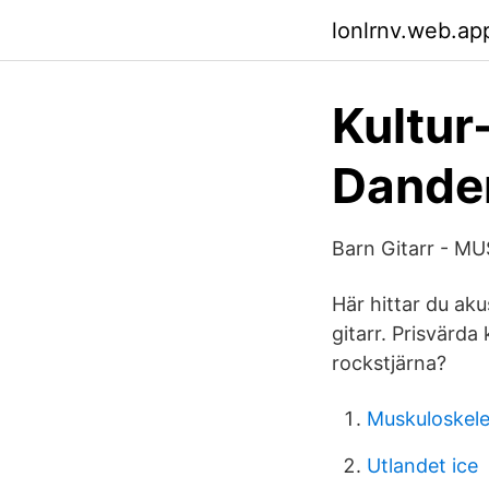
lonlrnv.web.ap
Kultur
Dande
Barn Gitarr - 
Här hittar du akus
gitarr. Prisvärda 
rockstjärna?
Muskuloskelet
Utlandet ice