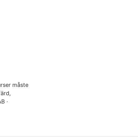
rser måste
färd,
B ·