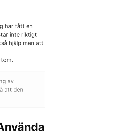
g har fått en
år inte riktigt
tså hjälp men att
rtom.
ng av
å att den
Använda