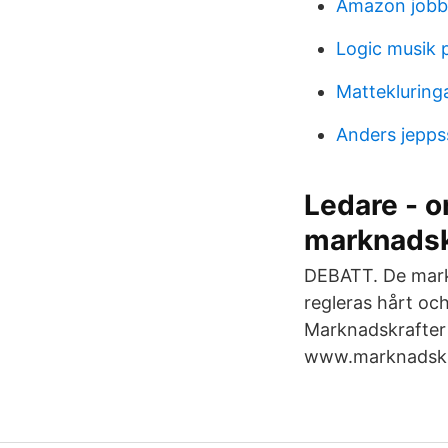
Amazon jobb
Logic musik
Mattekluringa
Anders jepp
Ledare - o
marknadsk
DEBATT. De mark
regleras hårt och
Marknadskrafter 
www.marknadskr