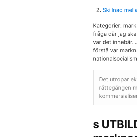
Skillnad mell
Kategorier: mark
fråga där jag ska
var det innebär.
förstå var mark
nationalsocialis
Det utropar e
rättegången mo
kommersialiser
s UTBI