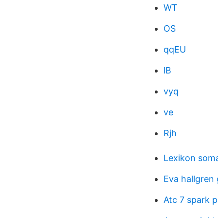
WT
OS
qqEU
lB
vyq
ve
Rjh
Lexikon somal
Eva hallgren 
Atc 7 spark p