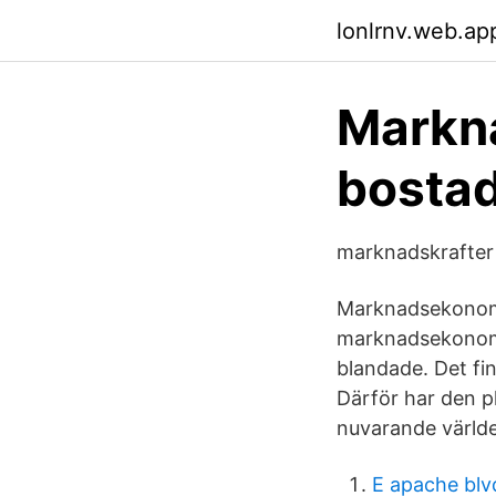
lonlrnv.web.ap
Markna
bosta
marknadskrafter
Marknadsekonomin
marknadsekonomie
blandade. Det fi
Därför har den 
nuvarande värld
E apache blv