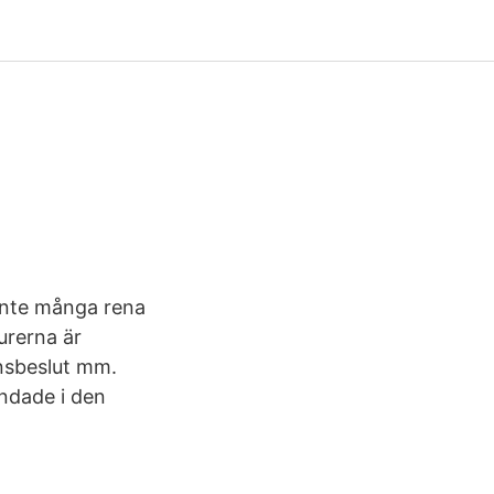
inte många rena
urerna är
onsbeslut mm.
ndade i den