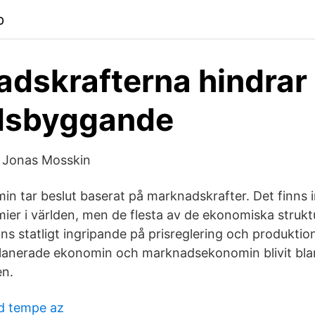
p
dskrafterna hindrar
dsbyggande
 Jonas Mosskin
 tar beslut baserat på marknadskrafter. Det finns 
r i världen, men de flesta av de ekonomiska strukt
nns statligt ingripande på prisreglering och produkti
planerade ekonomin och marknadsekonomin blivit bla
en.
d tempe az