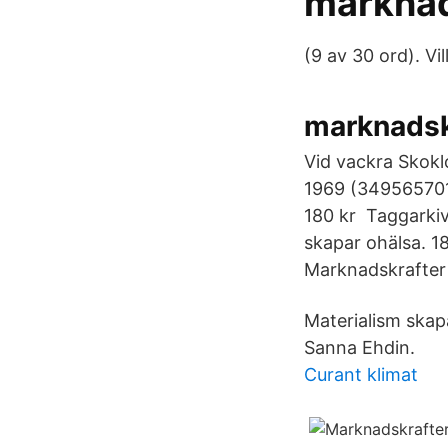
marknad
(9 av 30 ord). Vi
marknadskr
Vid vackra Skokl
1969 (349565701)
180 kr Taggarkiv
skapar ohälsa. 1
Marknadskrafter f
Materialism skap
Sanna Ehdin.
Curant klimat