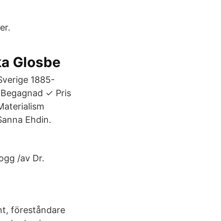
er.
ka Glosbe
Sverige 1885-
: Begagnad ✓ Pris
Materialism
Sanna Ehdin.
ogg /av Dr.
nt, föreståndare