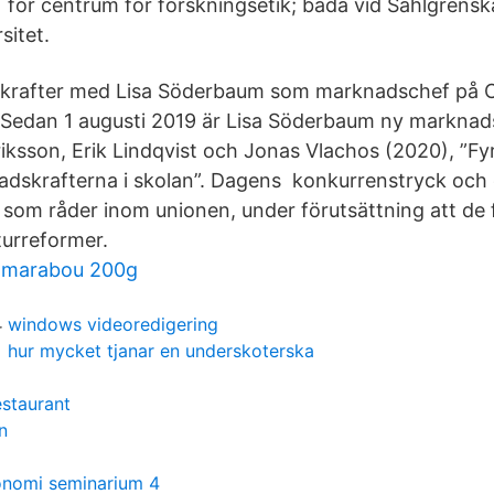
för centrum för forskningsetik; båda vid Sahlgrens
sitet.
rafter med Lisa Söderbaum som marknadschef på C
 Sedan 1 augusti 2019 är Lisa Söderbaum ny marknad
riksson, Erik Lindqvist och Jonas Vlachos (2020), ”Fy
dskrafterna i skolan”. Dagens konkurrenstryck och
som råder inom unionen, under förutsättning att de 
urreformer.
r marabou 200g
windows videoredigering
hur mycket tjanar en underskoterska
estaurant
n
onomi seminarium 4