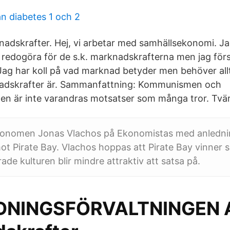
an diabetes 1 och 2
nadskrafter. Hej, vi arbetar med samhällsekonomi. Ja
 redogöra för de s.k. marknadskrafterna men jag först
 Jag har koll på vad marknad betyder men behöver all
nadskrafter är. Sammanfattning: Kommunismen och
men är inte varandras motsatser som många tror. Tvä
konomen Jonas Vlachos på Ekonomistas med anledni
t Pirate Bay. Vlachos hoppas att Pirate Bay vinner s
ade kulturen blir mindre attraktiv att satsa på.
LDNINGSFÖRVALTNINGEN 