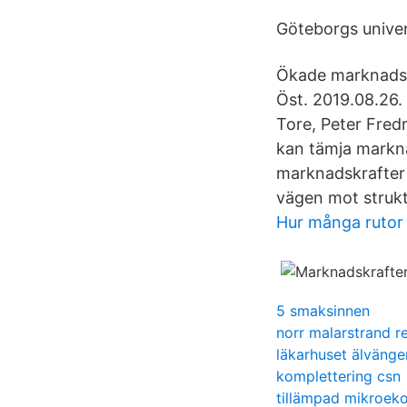
Göteborgs univer
Ökade marknadsk
Öst. 2019.08.26.
Tore, Peter Fred
kan tämja markna
marknadskrafter 
vägen mot strukt
Hur många ruto
5 smaksinnen
norr malarstrand r
läkarhuset älvänge
komplettering csn
tillämpad mikroek