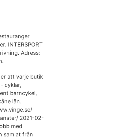
restauranger
äder. INTERSPORT
rivning. Adress:
m.
er att varje butik
- cyklar,
cent barncykel,
åne län.
ww.vinge.se/
anster/ 2021-02-
 jobb med
n samlat från