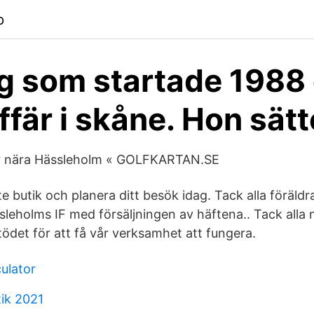
p
g som startade 1988
ffär i skåne. Hon sätt
r nära Hässleholm « GOLFKARTAN.SE
e butik och planera ditt besök idag. Tack alla föräldr
ssleholms IF med försäljningen av häftena.. Tack alla 
stödet för att få vår verksamhet att fungera.
culator
tik 2021