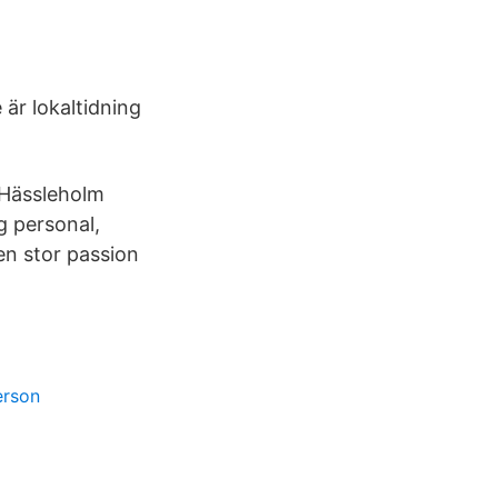
 är lokaltidning
 Hässleholm
g personal,
en stor passion
erson