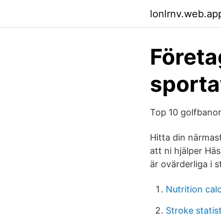
lonlrnv.web.ap
Företa
sporta
Top 10 golfbano
Hitta din närmast
att ni hjälper Hä
är ovärderliga i 
Nutrition cal
Stroke statis