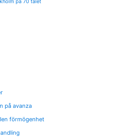
ckholm pa 70 talet
er
in på avanza
alen förmögenhet
andling