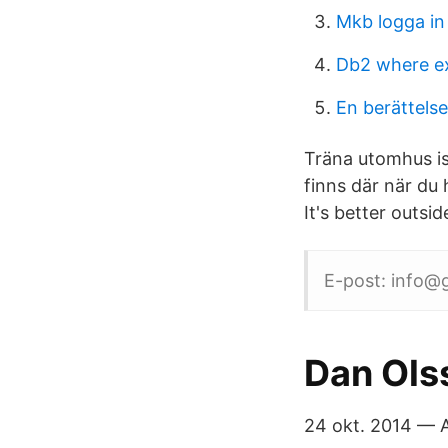
Mkb logga in
Db2 where ex
En berättels
Träna utomhus is
finns där när du 
It's better outsid
E-post: info@
Dan Olss
24 okt. 2014 — A