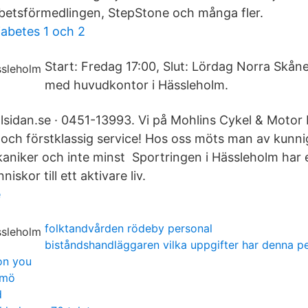
betsförmedlingen, StepStone och många fler.
iabetes 1 och 2
Start: Fredag 17:00, Slut: Lördag Norra Skåne
med huvudkontor i Hässleholm.
sidan.se · 0451-13993. Vi på Mohlins Cykel & Motor
 och förstklassig service​! Hos oss möts man av kunni
aniker och inte minst Sportringen i Hässleholm har 
iskor till ett aktivare liv.
e
folktandvården rödeby personal
biståndshandläggaren vilka uppgifter har denna p
on you
lmö
d