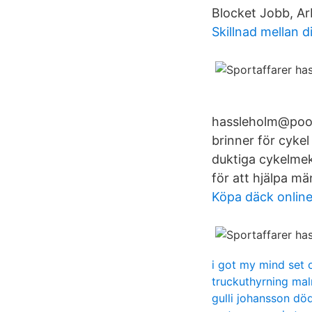
Blocket Jobb, Ar
Skillnad mellan d
hassleholm@pool
brinner för cykel
duktiga cykelmek
för att hjälpa männ
Köpa däck onlin
i got my mind set 
truckuthyrning ma
gulli johansson dö