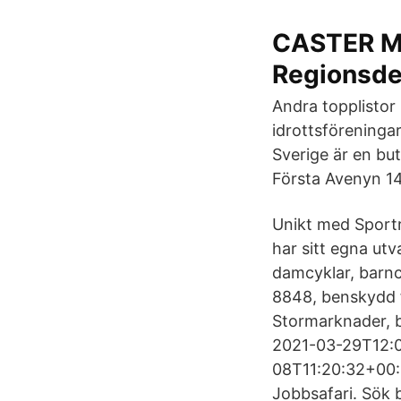
CASTER 
Regionsde
Andra topplistor
idrottsföreninga
Sverige är en bu
Första Avenyn 1
Unikt med Sportri
har sitt egna ut
damcyklar, barnc
8848, benskydd f
Stormarknader, b
2021-03-29T12:01
08T11:20:32+00:0
Jobbsafari. Sök 