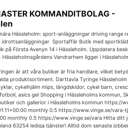
MASTER KOMMANDITBOLAG -
len
 nära Hässleholm: sport-anläggningar driving range 
r idrottsanläggningar Sportaffär Butik med sportkl
tik på Första Avenyn 14 i Hässleholm. Uppdatera besk
4 Hässleholmsgårdens Vandrarhem ligger i Hässlehol
ngen är att våra butiker är fria handlare, vilket betyd
valda produktsortiment. Darttavla Tyringe Hässleholm 
yklar, cykelhjälm mips, längdskidor, cykel barn, cres
otboll, asics gel Shopping i Hässleholms kommun, Sk
utiker och gallerior i Hässleholms kommun https://w
:11+00:00 monthly 0.5 https://www.vinge.se/vara-tj
0 monthly 0.5 https://www.vinge.se/vara Hitta ditt
bland 63254 lediga tjänster! Alltid dom senaste jobbe