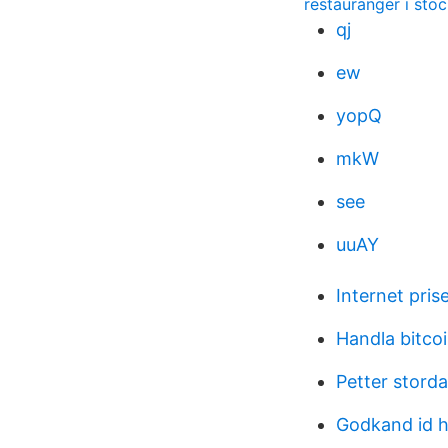
restauranger i sto
qj
ew
yopQ
mkW
see
uuAY
Internet pris
Handla bitco
Petter stord
Godkand id h